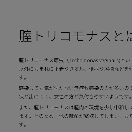
腟トリコモナスと
腟トリコモナス原虫（Trichomonas vaginal
以外にもまれに下着やタオル、便器や浴槽などを
す。
感染しても気が付かない無症候感染の人が多いの
状が出にくく、女性の方が気付きやすいようです
また、腟トリコモナスは腟内の環境を少し中和し
ます。そのため、他の雑菌が繁殖してしまい、お
す。