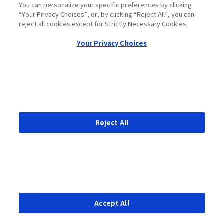
個人情報の取り扱いについて
You can personalize your specific preferences by clicking
“Your Privacy Choices”, or, by clicking “Reject All”, you can
法律上の注意
reject all cookies except for Strictly Necessary Cookies.
Your Privacy Choices
Your Privacy Choices
クッキーポリシー
© 2026 Roche Diagnostics K.K.
Reject All
本ウェブサイトでは、幅広い利用者を対象とした製品
情報を掲載しています。お住まいの国では利用できな
い製品、もしくは認可を受けていない製品の詳細情報
が掲載されている場合もあります。それぞれの居住国
Accept All
における正当な法的手続や規制、登録、慣習法を満た
していない可能性のある情報の閲覧に関しては、当社